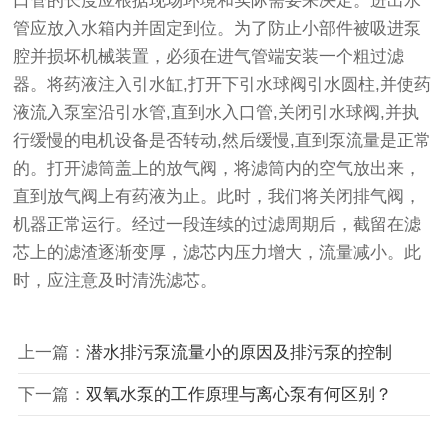
口管的长度应根据现场环境和实际需要来决定。进出水
管应放入水箱内并固定到位。为了防止小部件被吸进泵
腔并损坏机械装置，必须在进气管端安装一个粗过滤
器。将药液注入引水缸,打开下引水球阀引水圆柱,并使药
液流入泵室沿引水管,直到水入口管,关闭引水球阀,并执
行缓慢的电机设备是否转动,然后缓慢,直到泵流量是正常
的。打开滤筒盖上的放气阀，将滤筒内的空气放出来，
直到放气阀上有药液为止。此时，我们将关闭排气阀，
机器正常运行。经过一段连续的过滤周期后，截留在滤
芯上的滤渣逐渐变厚，滤芯内压力增大，流量减小。此
时，应注意及时清洗滤芯。
上一篇：
潜水排污泵流量小的原因及排污泵的控制
下一篇：
双氧水泵的工作原理与离心泵有何区别？