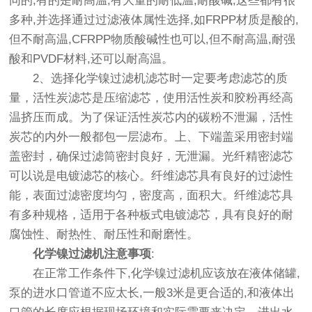
同的,有的是耐高温,有大量的耐低温,耐酸碱,这些都有很
多种,并选择通过过滤液体属性选择,如FRPP材质是酸的,
但不耐高温,CFRPP物质酸碱性也可以,但不耐高温,耐强
酸和PVDF材料,还可以耐高温。
2、选择化学镍过滤机滤芯时一定要考虑滤芯的质
量，活性炭滤芯是压缩滤芯，使用活性炭和胶粉再经高
温挤压而成。为了保证活性炭芯内的碳粉不泄漏，活性
炭芯的内外一般都包一层滤布。上、下端盖采用密封端
盖密封，确保过滤筒密封良好，无泄漏。光纤精密滤芯
可以说是电镀滤芯的核心。纤维滤芯具有良好的过滤性
能，表面过滤密度均匀，密度高，面积大。纤维滤芯具
有多种规格，适用于各种板式电镀滤芯，具有良好的耐
腐蚀性、耐热性、耐压性和耐磨性。
化学镍过滤机注意事项
:
在正常工作条件下,化学镍过滤机应该放在液体储罐,
泵的进水口管道不应太长,一般3米是更合适的,和液体出