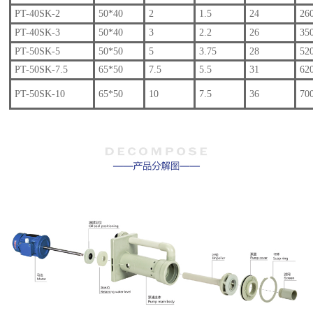
PT-40SK-2
50*40
2
1.5
24
26
PT-40SK-3
50*40
3
2.2
26
35
PT-50SK-5
50*50
5
3.75
28
52
PT-50SK-7.5
65*50
7.5
5.5
31
62
PT-50SK-10
65*50
10
7.5
36
70