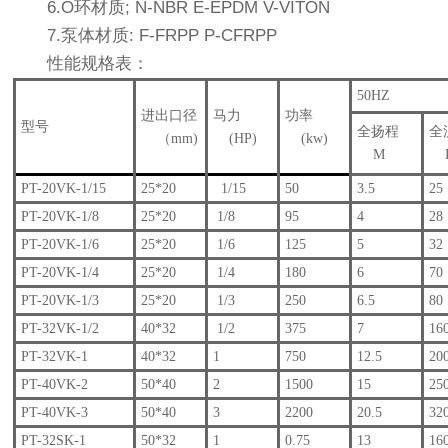
6.O环材质; N-NBR E-EPDM V-VITON
7.泵体材质: F-FRPP P-CFRPP
性能规格表：
50HZ
进出口径
马力
功率
型号
全扬程
全
（mm)
(HP)
(kw)
M
L
PT-20VK-1/15
25*20
1/15
50
3.5
25
PT-20VK-1/8
25*20
1/8
95
4
28
PT-20VK-1/6
25*20
1/6
125
5
32
PT-20VK-1/4
25*20
1/4
180
6
70
PT-20VK-1/3
25*20
1/3
250
6.5
80
PT-32VK-1/2
40*32
1/2
375
7
16
PT-32VK-1
40*32
1
750
12.5
20
PT-40VK-2
50*40
2
1500
15
25
PT-40VK-3
50*40
3
2200
20.5
32
PT-32SK-1
50*32
1
0.75
13
16