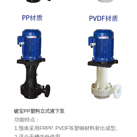
镀宝PP塑料立式液下泵
功能特点：
1.预体采用FRPP. PVDF等塑钢材料射出成型。
2.适台于槽内外使用。